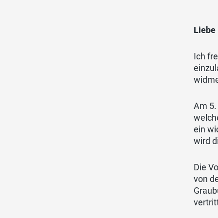
Liebe 
Ich fr
einzu
widme
Am 5. 
welch
ein wi
wird d
Die Vo
von de
Graub
vertrit