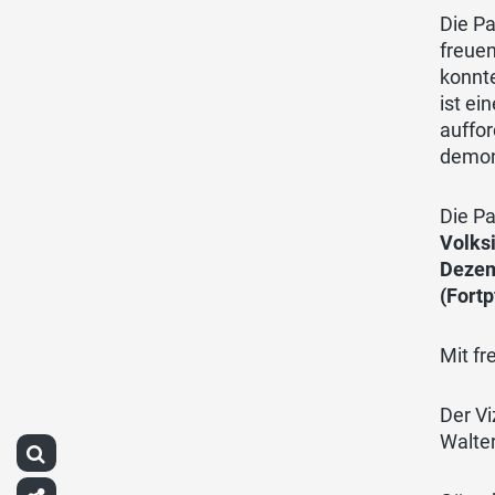
Die Pa
freuen
konnte
ist ei
auffo
demon
Die Pa
Volks
Dezem
(Fort
Mit fr
Der Vi
Walte