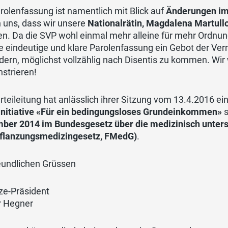
rolenfassung ist namentlich mit Blick auf
Änderungen im
 uns, dass wir unsere
Nationalrätin, Magdalena Martullo
n. Da die SVP wohl einmal mehr alleine für mehr Ordnun
ne eindeutige und klare Parolenfassung ein Gebot der Ver
rdern, möglichst vollzählig nach Disentis zu kommen. W
strieren!
rteileitung hat anlässlich ihrer Sitzung vom 13.4.2016 e
initiative «Für ein bedingungsloses Grundeinkommen»
s
ber 2014 im Bundesgesetz über die medizinisch unters
pflanzungsmedizingesetz, FMedG)
.
eundlichen Grüssen
ze-Präsident
r Hegner