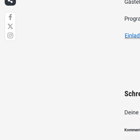
Gäste
Progr
Einla
Schr
Deine 
Kommen