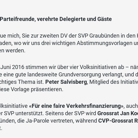
Parteifreunde, verehrte Delegierte und Gäste
eue mich, Sie zur zweiten DV der SVP Graubünden in den 
laden, wo wir uns drei wichtigen Abstimmungsvorlagen u
n werden.
Juni 2016 stimmen wir über vier Volksinitiativen ab – nä
e eine gute landesweite Grundversorgung verlangt, und
chtiges Thema ist.
Peter Salvisberg
, Mitglied des Initi
iese Vorlage präsentieren.
lksinitiative
«Für eine faire Verkehrsfinanzierung»
, auch
r SVP unterstützt. Seitens der SVP wird
Grossrat Jan Ko
ünden, die Ja-Parole vertreten, während
CVP-Grossrat R
t.