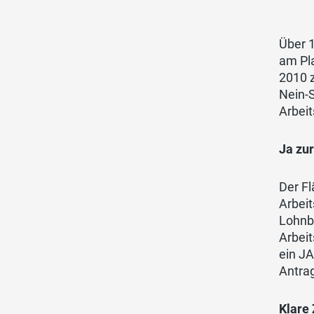
Über 
am Pl
2010 z
Nein-
Arbei
Ja zu
Der Fl
Arbei
Lohnbe
Arbei
ein JA
Antrag
Klare 