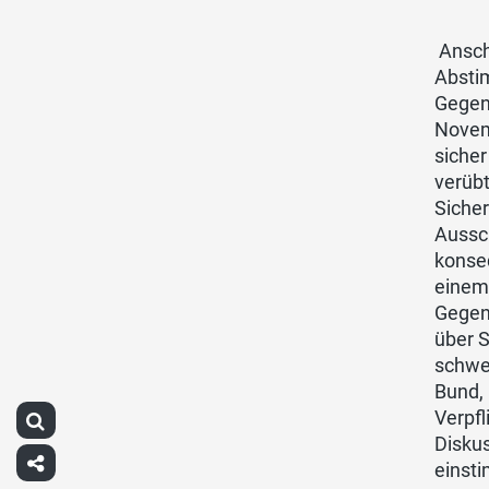
Ansch
Absti
Gegenv
Novem
sicher
verüb
Sicher
Aussc
konse
einem 
Gegene
über 
schwer
Bund,
Verpfl
Diskus
einsti