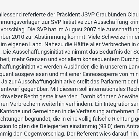
liessend referierte der Präsident JSVP Graubünden Clau
mmungsvorlagen zur SVP Initiative zur Ausschaffung kri
orschlag. Die SVP hat im August 2007 die Ausschaffungsi
ber 2010 zur Abstimmung kommt. Viele Schweizerinnen 
 im eigenen Land. Nahezu die Hälfte aller Verbrechen i
t. Die Ausschaffungsinitiative nimmt das Bedürfnis der
heit, mehr Grenzen und vor allem konsequentem Durchgre
haffungsinitiative werden Ausländer, die in unserem La
quent ausgewiesen und mit einer Einreisesperre von min
Ja zur Ausschaffungsinitiative stellt das Parlament der I
ntwurf gegenüber. Mit diesem soll internationales Rech
Schweizer Recht gestellt werden. Damit könnten Anwälte
en Verbrechern weiterhin verhindern. Ein Integrationsarti
 Kantone und Gemeinden in die Verfassung aufnehmen.
ichtungen begründet, die in eine völlig falsche Richtung
sion folgten die Delegierten einstimmig (93:0) dem Ant
mmig den Gegenvorschlag. Der Referent wies darauf hin, d