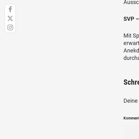
Aussc
SVP –
Mit S
erwart
Anekdo
durcha
Schr
Deine 
Kommen