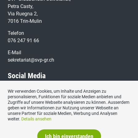
Petra Casty,
Via Ruegna 2,
7016 Trin-Mulin
Telefon
076 247 91 66
E-Mail
sekretariat@svp-gr.ch
Social Media
Wir verwenden Cookies, um Inhalte und Anzeigen zu
Besuchen Sie uns bei:
personalisieren, Funktionen für soziale Medien anbieten und
Zugriffe auf unsere Webseite analysieren zu können. Ausserdem
geben wir Informationen zur Nutzung unserer Webseite an
unsere Partner für soziale Medien, Werbung und Analysen
weiter.
Details ansehen
Ich bin einverstanden
Impressum
|
Datenschutzerklärung
|
Kontakt
|
Sitemap