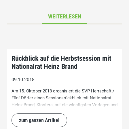
WEITERLESEN
Rückblick auf die Herbstsession mit
Nationalrat Heinz Brand
09.10.2018
Am 15. Oktober 2018 organisiert die SVP Herrschaft /
Fünf Dörfer einen Sessionsrückblick mit Nationalrat
Heinz Brand, Klosters, auf die wichtigsten Vorlagen und
Entscheidungen der Herbstsession der eidgenössichen
Räte. Unser Nationalrat steht dem Publikum
zum ganzen Artikel
anschliessend für weitere Auskünfte zu den einzelnen