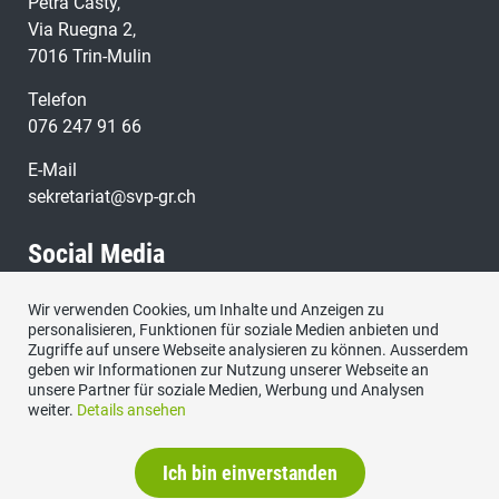
Petra Casty,
Via Ruegna 2,
7016 Trin-Mulin
Telefon
076 247 91 66
E-Mail
sekretariat@svp-gr.ch
Social Media
Wir verwenden Cookies, um Inhalte und Anzeigen zu
Besuchen Sie uns bei:
personalisieren, Funktionen für soziale Medien anbieten und
Zugriffe auf unsere Webseite analysieren zu können. Ausserdem
geben wir Informationen zur Nutzung unserer Webseite an
unsere Partner für soziale Medien, Werbung und Analysen
weiter.
Details ansehen
Ich bin einverstanden
Impressum
|
Datenschutzerklärung
|
Kontakt
|
Sitemap