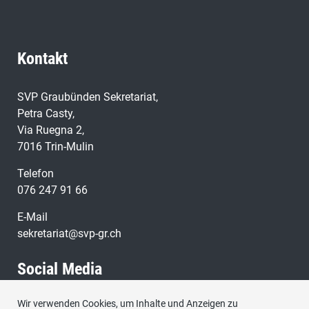
Kontakt
SVP Graubünden Sekretariat,
Petra Casty,
Via Ruegna 2,
7016 Trin-Mulin
Telefon
076 247 91 66
E-Mail
sekretariat@svp-gr.ch
Social Media
Wir verwenden Cookies, um Inhalte und Anzeigen zu
Besuchen Sie uns bei: