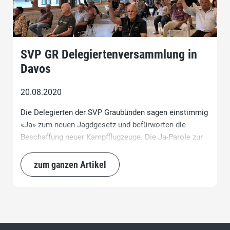
SVP GR Delegiertenversammlung in
Davos
20.08.2020
Die Delegierten der SVP Graubünden sagen einstimmig
«Ja» zum neuen Jagdgesetz und befürworten die
Beschaffung neuer Kampfflugzeuge. Die Ja-Parole zur
Begrenzungsinitiative wurde bereits im Juni gefasst.
Die SVP ist klar der Auffassung, dass die
zum ganzen Artikel
Einwanderung wieder reguliert werden muss und eine
10-Millionen-Schweiz nicht erstrebenswert ist.