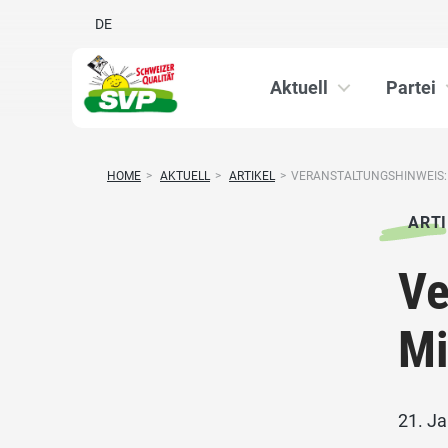
DE
Aktuell
Partei
HOME
>
AKTUELL
>
ARTIKEL
>
VERANSTALTUNGSHINWEIS: N
ARTI
Ve
Mi
21. J