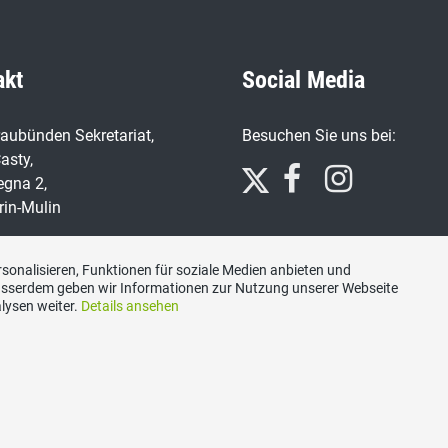
akt
Social Media
aubünden Sekretariat,
Besuchen Sie uns bei:
asty,
egna 2,
rin-Mulin
n
7 91 66
sonalisieren, Funktionen für soziale Medien anbieten und
Ausserdem geben wir Informationen zur Nutzung unserer Webseite
lysen weiter.
Details ansehen
ariat@svp-gr.ch
Impressum
|
Datenschutzerklärung
|
Kontakt
|
Sitemap