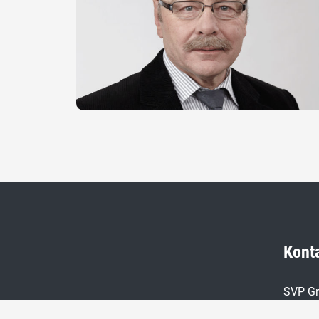
Kont
SVP Gr
Petra C