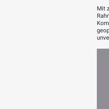
Mit 
Rahm
Komm
geop
unv