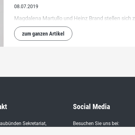
08.07.2019
Magdalena Martullo und Heinz Brand stellen sich z
zum ganzen Artikel
akt
Social Media
aubünden Sekretariat,
Besuchen Sie uns bei:
asty,