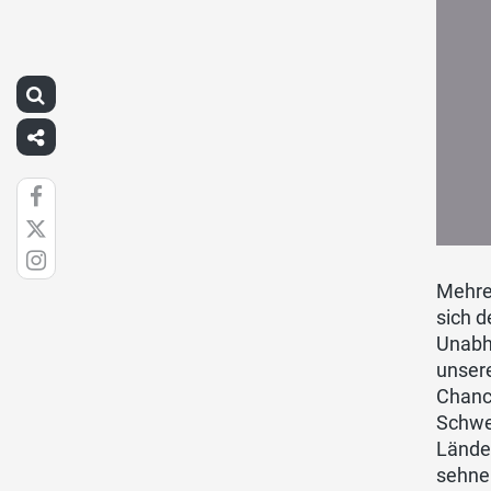
Mehrer
sich d
Unabhä
unser
Chance
Schwei
Lände
sehne