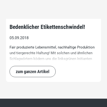
Bedenklicher Etikettenschwindel!
05.09.2018
Fair produzierte Lebensmittel, nachhaltige Produktion
und tiergerechte Haltung! Mit solchen und ähnlichen
Schlagwörtern ködern uns die linksgrünen Initianten
der Fair-Food-Initiative und der Initiative «Für
Ernährungssouveränität».
zum ganzen Artikel