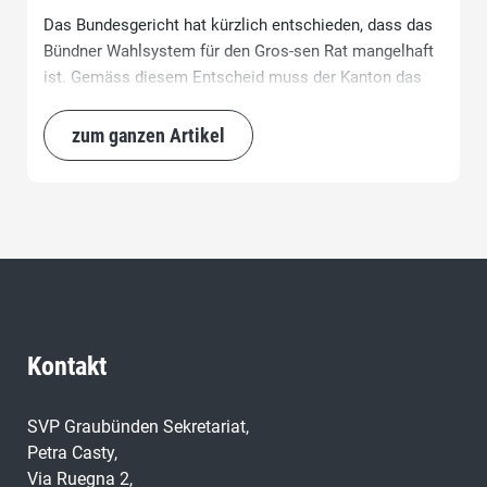
Das Bundesgericht hat kürzlich entschieden, dass das
Bündner Wahlsystem für den Gros-sen Rat mangelhaft
ist. Gemäss diesem Entscheid muss der Kanton das
Wahlsystem in den sechs bevölkerungsreichsten
Wahlkreise anpassen, nämlich in Chur, Fünf Dörfer,
zum ganzen Artikel
Oberengadin, Rhäzüns, Davos und Ilanz sowie im
«Spezialfall» Avers.
Kontakt
SVP Graubünden Sekretariat,
Petra Casty,
Via Ruegna 2,