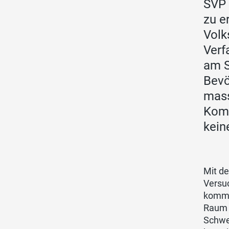
SVP 
zu e
Volk
Verf
am S
Bevö
mass
Komm
kein
Mit de
Versu
kommt
Raum s
Schwei