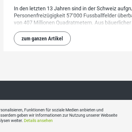
In den letzten 13 Jahren sind in der Schweiz aufg
Personenfreizügigkeit 57‘000 Fussballfelder überb
von 407 Millionen Quadratmetern. Aus bäuerlicher 
ein JA zu Begrenzungsinitiative in die Urne legen.
zum ganzen Artikel
akt
Social Media
sonalisieren, Funktionen für soziale Medien anbieten und
Ausserdem geben wir Informationen zur Nutzung unserer Webseite
lysen weiter.
Details ansehen
aubünden Sekretariat,
Besuchen Sie uns bei: