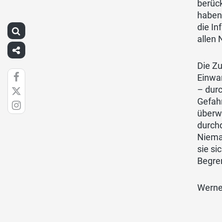
berück
haben.
die In
allen 
Die Zu
Einwan
– durc
Gefahr
überwi
durch
Nieman
sie si
Begren
Werne