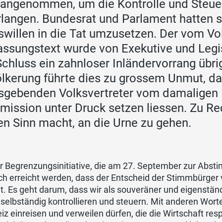
angenommen, um die Kontrolle und Steue
rlangen. Bundesrat und Parlament hatten s
swillen in die Tat umzusetzen. Der vom 
assungstext wurde von Exekutive und Legis
chluss ein zahnloser Inländervorrang übrig 
lkerung führte dies zu grossem Unmut, da
gebenden Volksvertreter vom damaligen 
ission unter Druck setzen liessen. Zu Re
en Sinn macht, an die Urne zu gehen.
r Begrenzungsinitiative, die am 27. September zur Abst
ch erreicht werden, dass der Entscheid der Stimmbürge
. Es geht darum, dass wir als souveräner und eigenstän
elbständig kontrollieren und steuern. Mit anderen Worten
z einreisen und verweilen dürfen, die die Wirtschaft resp