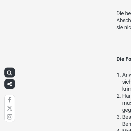
Die b
Absch
sie ni
Die F
Anw
sic
kri
Här
mus
geg
Bes
Beh
Meh