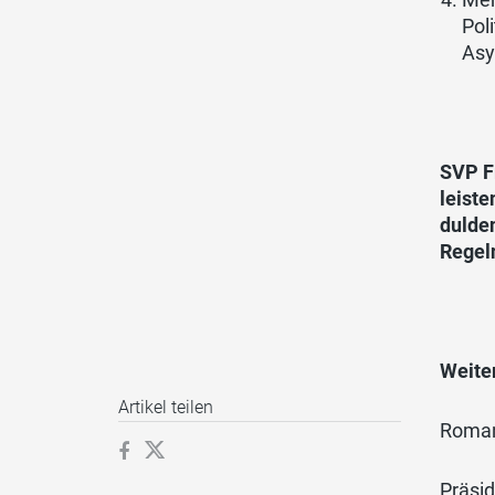
Pol
Asy
SVP F
leiste
dulden
Regel
Weiter
Artikel teilen
Ro
Präs