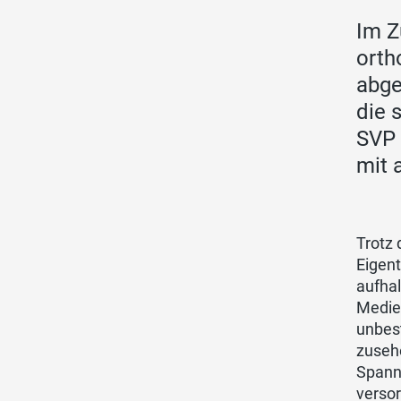
Im Z
orth
abge
die 
SVP 
mit 
Trotz 
Eigent
aufhal
Medie
unbes
zuseh
Spanne
versor