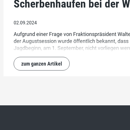
Scherbenhaufen bei der W
02.09.2024
Aufgrund einer Frage von Fraktionspräsident Walt
der Augustsession wurde öffentlich bekannt, das
Jagdbeginn, am 1. September, nicht vorliegen werd
konnten wir es kaum glauben. Eine direkte Nachfra
von Bundesrat Albert Rösti brachte dann Erstaunli
zum ganzen Artikel
Bundesverwaltung konnte uns schriftlich belegen,
Rudeln von unserem Kanton zu spät eingereicht w
nun vor einem Scherbenhaufen.