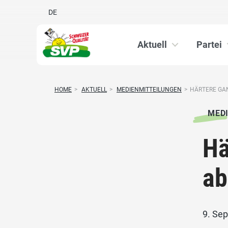
DE
Aktuell
Partei
HOME
>
AKTUELL
>
MEDIENMITTEILUNGEN
>
HÄRTERE GAN
MED
Hä
ab
9. Se