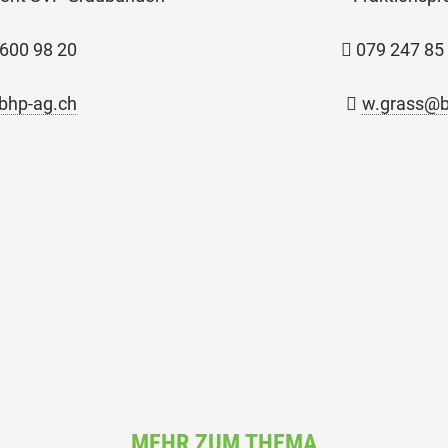
78 600 98 20

079 247 85
bhp-ag.ch

w.grass@b
MEHR ZUM THEMA