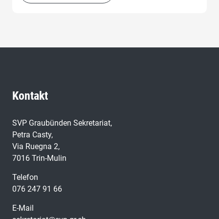
Teilrevision des kantonalen Raumplanungsgesetzes
(KRG) Nichteintreten beschlossen, so insbesondere
wegen der weitestgehenden Nichtberücksichtigung der
Vernehmlassungseingaben, die massiven Eingriffe,
vielfach über die Vor-gaben des Bundes, in das
Eigentumsrecht und den vorgesehenen erheblichen
Einschränkungen der Gemeindeautonomie.
Kontakt
SVP Graubünden Sekretariat,
Petra Casty,
Via Ruegna 2,
7016 Trin-Mulin
Telefon
076 247 91 66
E-Mail