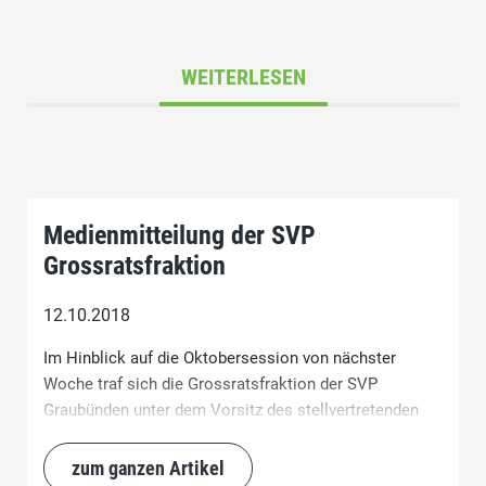
WEITERLESEN
Medienmitteilung der SVP
Grossratsfraktion
12.10.2018
Im Hinblick auf die Oktobersession von nächster
Woche traf sich die Grossratsfraktion der SVP
Graubünden unter dem Vorsitz des stellvertretenden
Fraktionspräsidenten, Roman Hug, am 10. Oktober
2018 in Landquart. Dabei wurde unter anderem zur
zum ganzen Artikel