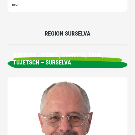
neu
REGION SURSELVA
DISENTIS – MEDEL, SUMVITG, TRUN,
TUJETSCH – SURSELVA