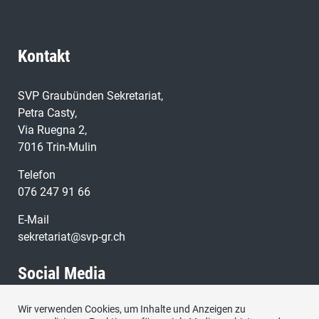
Kontakt
SVP Graubünden Sekretariat,
Petra Casty,
Via Ruegna 2,
7016 Trin-Mulin
Telefon
076 247 91 66
E-Mail
sekretariat@svp-gr.ch
Social Media
Wir verwenden Cookies, um Inhalte und Anzeigen zu
Besuchen Sie uns bei: