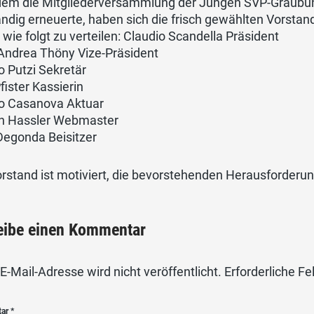
em die Mitgliederversammlung der Jungen SVP-Graubün
ändig erneuerte, haben sich die frisch gewählten Vorstan
wie folgt zu verteilen: Claudio Scandella Präsident
Andrea Thöny Vize-Präsident
 Putzi Sekretär
fister Kassierin
o Casanova Aktuar
 Hassler Webmaster
Degonda Beisitzer
rstand ist motiviert, die bevorstehenden Herausforderu
eibe einen Kommentar
E-Mail-Adresse wird nicht veröffentlicht.
Erforderliche Fe
tar
*