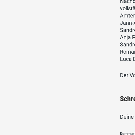
Nachd
vollst
Ämter 
Jann-
Sandro
Anja P
Sandr
Roman
Luca 
Der Vo
Schr
Deine 
Kommen