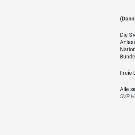
(Donne
Die SV
Anlass
Nation
Bunde
Freie
Alle s
SVP He