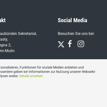
akt
Social Media
aubünden Sekretariat,
Besuchen Sie uns bei:
asty,
egna 2,
rin-Mulin
n
7 91 66
sonalisieren, Funktionen für soziale Medien anbieten und
Ausserdem geben wir Informationen zur Nutzung unserer Webseite
lysen weiter.
Details ansehen
ariat@svp-gr.ch
Impressum
|
Datenschutzerklärung
|
Kontakt
|
Sitemap