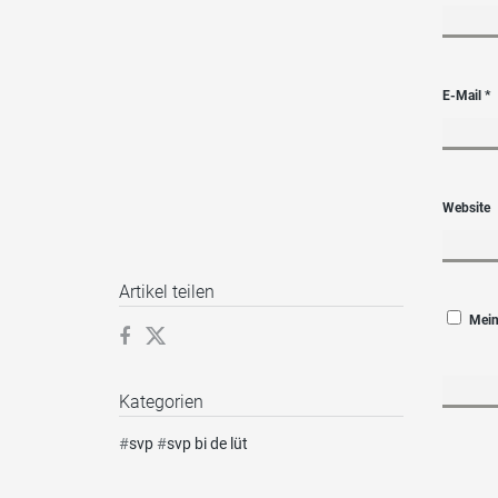
E-Mail
*
Website
Artikel teilen
Mein
Kategorien
#
svp
#
svp bi de lüt