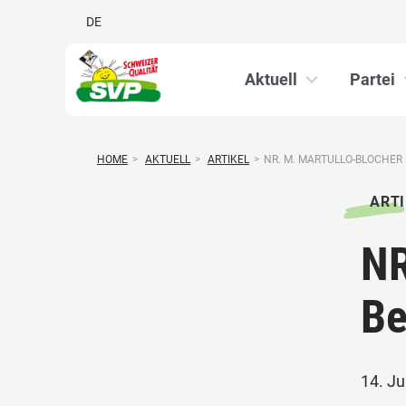
DE
Aktuell
Partei
HOME
>
AKTUELL
>
ARTIKEL
>
NR. M. MARTULLO-BLOCHER
ARTI
NR
Be
14. Ju