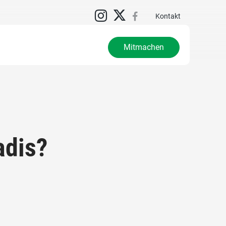
N
Kontakt
Mitmachen
adis?