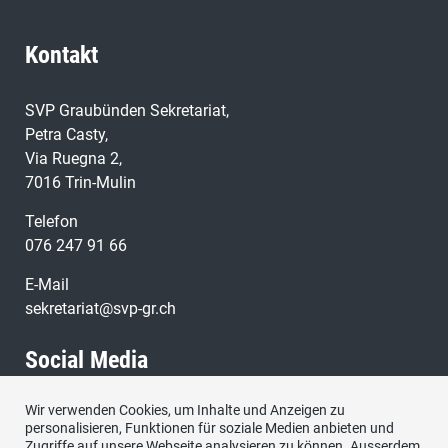
Kontakt
SVP Graubünden Sekretariat,
Petra Casty,
Via Ruegna 2,
7016 Trin-Mulin
Telefon
076 247 91 66
E-Mail
sekretariat@svp-gr.ch
Social Media
Wir verwenden Cookies, um Inhalte und Anzeigen zu
Besuchen Sie uns bei:
personalisieren, Funktionen für soziale Medien anbieten und
Zugriffe auf unsere Webseite analysieren zu können. Ausserdem