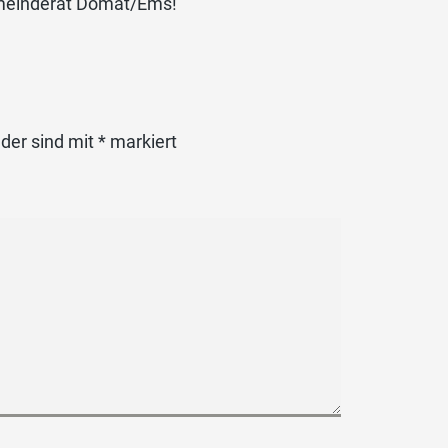
 Gemeinderat Domat/Ems!
lder sind mit
*
markiert