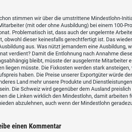
chon stimmen wir über die umstrittene Mindestlohn-Initiat
 Mitarbeiter (mit oder ohne Ausbildung) bei einem 100-
nat. Problematisch ist, dass auch der ungelernte Arbei
 obwohl dieser keinesfalls gerechtfertigt ist. Das wiederu
 Ausbildung aus. Was nützt jemandem eine Ausbildung, 
at verdient? Damit die Entlohnung nach Annahme dieser s
ngsabhängig bleibt, müsste der ausgelernte Mitarbeiter e
n liegen müsste. Die Fixkosten werden stark ansteigen, 
fspreis haben. Die Preise unserer Exportgüter würde de
anderes Land mehr unsere Produkte und Dienstleistungen
sein. Die Schweiz wird gegenüber dem Ausland preislich 
en die Linken wirklich den Mindestlohn, damit arbeiten für s
ieden abzulehnen, auch wenn der Mindestlohn geradezu v
eibe einen Kommentar