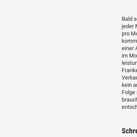
Bald s
jeder
pro Mo
kommt,
einer
im Mon
leistu
Franke
Verkau
kein 
Folge 
brauch
entsch
Schr