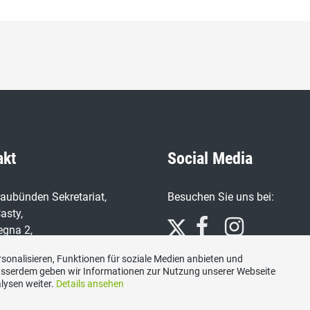
akt
Social Media
aubünden Sekretariat,
Besuchen Sie uns bei:
asty,
egna 2,
rin-Mulin
sonalisieren, Funktionen für soziale Medien anbieten und
Ausserdem geben wir Informationen zur Nutzung unserer Webseite
n
lysen weiter.
Details ansehen
7 91 66