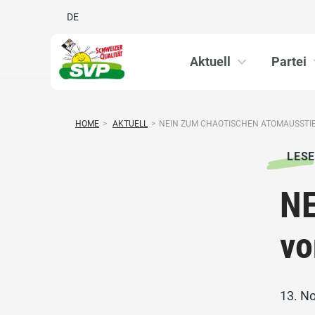
DE
Aktuell
Partei
HOME
>
AKTUELL
>
NEIN ZUM CHAOTISCHEN ATOMAUSSTIEG
LESE
NE
vo
13. N