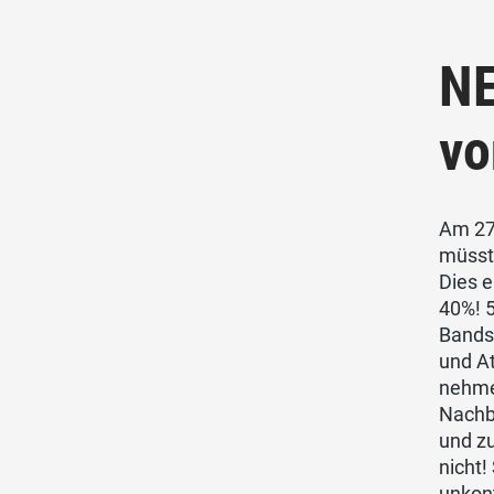
NE
vo
Am 27
müsst
Dies e
40%! 5
Bands
und At
nehmen
Nachba
und zu
nicht!
unkon