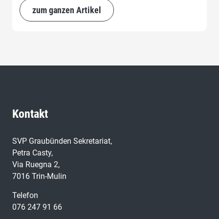
Ausdruck grosser Unwissenheit seitens der
zum ganzen Artikel
Unterzeichnenden.
Kontakt
SVP Graubünden Sekretariat,
Petra Casty,
Via Ruegna 2,
7016 Trin-Mulin
Telefon
076 247 91 66