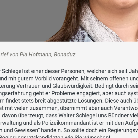
brief von Pia Hofmann, Bonaduz
 Schlegel ist einer dieser Personen, welcher sich seit 
 und mit gutem Vorbild vorangeht. Mit seinem offenen und
erung Vertrauen und Glaubwürdigkeit. Bedingt durch seine
gserfahrung geht er Probleme engagiert, aber auch syste
n findet stets breit abgestützte Lösungen. Diese auch üb
tet mit vielen zusammen, übernimmt aber auch Verantwo
n davon überzeugt, dass Walter Schlegel uns Bündner viel
rwaltung und als Polizeikommandant ist er mit den Aufg
 und Gewissen“ handeln. So sollte doch ein Regierungsver
Regierungsratskandidaten wie Sie wünschen!