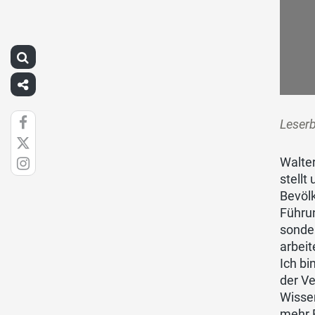
Leser
Walter
stellt
Bevölk
Führun
sonder
arbei
Ich bi
der Ve
Wissen
mehr 