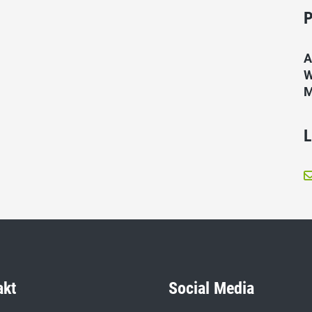
P
A
W
M
L
akt
Social Media