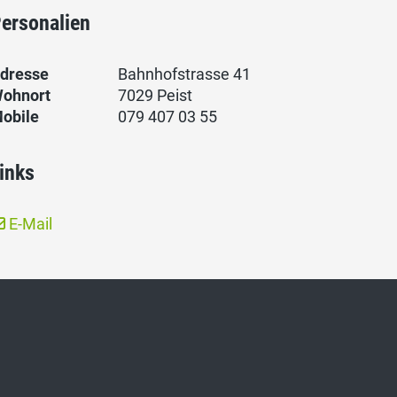
ersonalien
dresse
Bahnhofstrasse 41
ohnort
7029 Peist
obile
079 407 03 55
inks
E-Mail