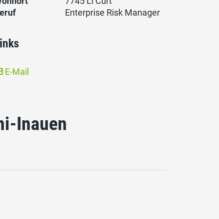
ohnort
7745 Li Curt
eruf
Enterprise Risk Manager
inks
E-Mail
ni-Inauen