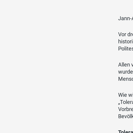
Jann-
Vor d
histo
Polit
Allen 
wurden
Mensch
Wie wi
„Toler
Vorbr
Bevölk
Toler