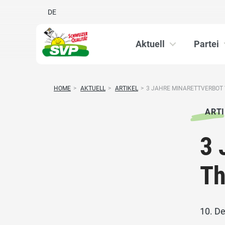
DE
Aktuell
Partei
HOME
>
AKTUELL
>
ARTIKEL
>
3 JAHRE MINARETTVERBOT 
ARTI
3 
Th
10. D