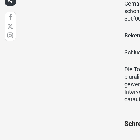
Gemäs
schon 
300‘00
Beken
Schlus
Die To
plural
gewert
Interv
darauf
Schr