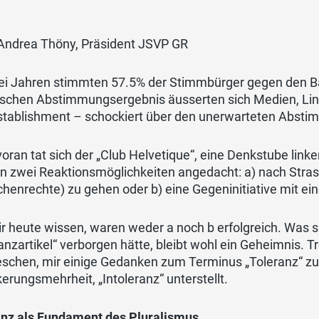
Andrea Thöny, Präsident JSVP GR
rei Jahren stimmten 57.5% der Stimmbürger gegen den B
rischen Abstimmungsergebnis äusserten sich Medien, Li
establishment – schockiert über den unerwarteten Abs
voran tat sich der „Club Helvetique“, eine Denkstube linker 
 zwei Reaktionsmöglichkeiten angedacht: a) nach Strass
enrechte) zu gehen oder b) eine Gegeninitiative mit ein
r heute wissen, waren weder a noch b erfolgreich. Was s
anzartikel“ verborgen hätte, bleibt wohl ein Geheimnis. 
eschen, mir einige Gedanken zum Terminus „Toleranz“ zu
erungsmehrheit, „Intoleranz“ unterstellt.
anz als Fundament des Pluralismus