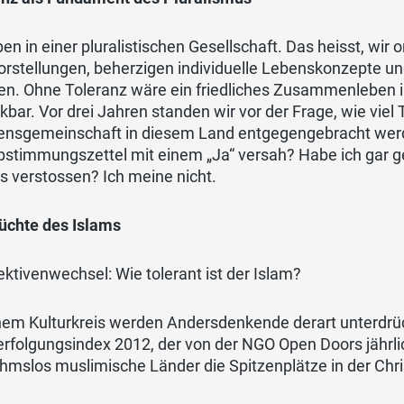
ben in einer pluralistischen Gesellschaft. Das heisst, wir
rstellungen, beherzigen individuelle Lebenskonzepte und
en. Ohne Toleranz wäre ein friedliches Zusammenleben in
bar. Vor drei Jahren standen wir vor der Frage, wie viel
nsgemeinschaft in diesem Land entgegengebracht werden s
stimmungszettel mit einem „Ja“ versah? Habe ich gar geg
 verstossen? Ich meine nicht.
rüchte des Islams
ktivenwechsel: Wie tolerant ist der Islam?
nem Kulturkreis werden Andersdenkende derart unterdrüc
rfolgungsindex 2012, der von der NGO Open Doors jährlic
mslos muslimische Länder die Spitzenplätze in der Chri