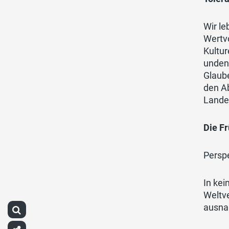
Wir le
Wertvo
Kultur
undenk
Glaube
den Ab
Landes
Die F
Perspe
In kei
Weltve
ausnah