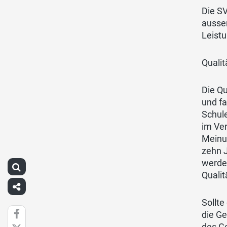
Die SV
ausser
Leist
Quali
Die Qu
und fa
Schule
im Ver
Meinun
zehn J
werden
Qualit
Sollte
die Ge
des G