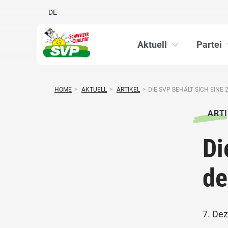
DE
Aktuell
Partei
HOME
>
AKTUELL
>
ARTIKEL
>
DIE SVP BEHÄLT SICH EINE 2
ARTI
Di
de
7. De