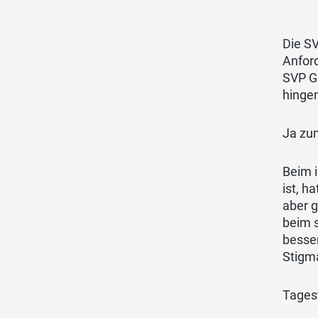
Die S
Anford
SVP G
hinge
Ja zum
Beim i
ist, 
aber 
beim s
besser
Stigma
Tagest