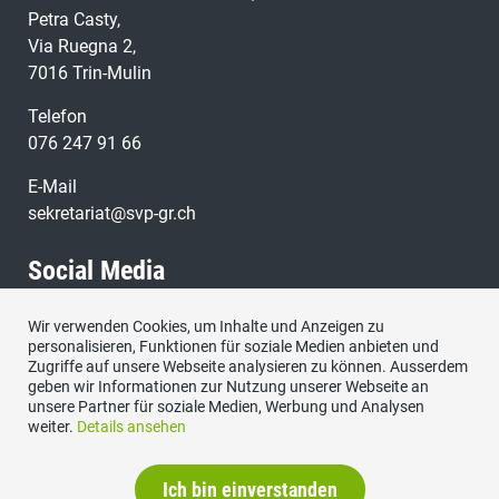
Petra Casty,
Via Ruegna 2,
7016 Trin-Mulin
Telefon
076 247 91 66
E-Mail
sekretariat@svp-gr.ch
Social Media
Wir verwenden Cookies, um Inhalte und Anzeigen zu
Besuchen Sie uns bei:
personalisieren, Funktionen für soziale Medien anbieten und
Zugriffe auf unsere Webseite analysieren zu können. Ausserdem
geben wir Informationen zur Nutzung unserer Webseite an
unsere Partner für soziale Medien, Werbung und Analysen
weiter.
Details ansehen
Ich bin einverstanden
Impressum
|
Datenschutzerklärung
|
Kontakt
|
Sitemap