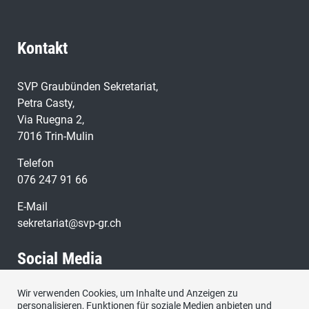
Kontakt
SVP Graubünden Sekretariat,
Petra Casty,
Via Ruegna 2,
7016 Trin-Mulin
Telefon
076 247 91 66
E-Mail
sekretariat@svp-gr.ch
Social Media
Wir verwenden Cookies, um Inhalte und Anzeigen zu
Besuchen Sie uns bei:
personalisieren, Funktionen für soziale Medien anbieten und