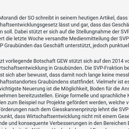
Morandi der SO schreibt in seinem heutigen Artikel, das
chaftsentwicklungsgesetz lässt und gar, dass das Gesch
 soll. Dabei stützt er sich auf die Stellungnahme der 
ert die letzte Woche versandte Medienmitteilung der SV
VP Graubünden das Geschäft unterstützt, jedoch punktue
tzt vorliegende Botschaft GEW stützt sich auf den 2014 v
rtschaftsentwicklung in Graubünden. Die SVP-Fraktion b
st sich aber bewusst, dass damit noch lange keine mess
haftsstandortes Graubündens stattfindet. Vielmehr ist es e
ichtigste Neuerung ist die Möglichkeit, Boden für die A
ehmen bereitzustellen. Einige formelle und sprachliche K
len zum Beispiel nur Projekte gefördert werden, welche 
Förderungen nach dem Giesskannenprinzip lehnt die SVP 
unkt, dass Wirtschaftsentwicklung nicht mit einem Geset
de und konsequente Verbesserungen in den Bereichen Bil