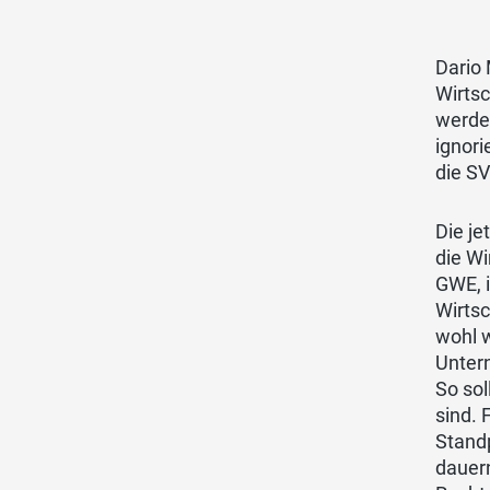
Dario 
Wirts
werden
ignori
die S
Die je
die Wi
GWE, i
Wirtsc
wohl w
Untern
So sol
sind. 
Standp
dauern