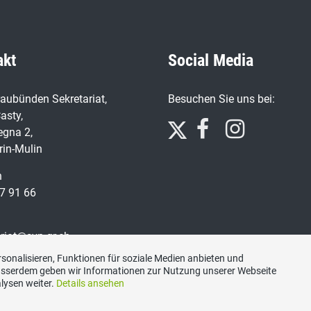
akt
Social Media
aubünden Sekretariat,
Besuchen Sie uns bei:
asty,
egna 2,
rin-Mulin
n
7 91 66
ariat@svp-gr.ch
sonalisieren, Funktionen für soziale Medien anbieten und
Ausserdem geben wir Informationen zur Nutzung unserer Webseite
lysen weiter.
Details ansehen
Impressum
|
Datenschutzerklärung
|
Kontakt
|
Sitemap