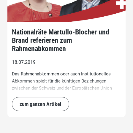
Nationalräte Martullo-Blocher und
Brand referieren zum
Rahmenabkommen
18.07.2019
Das Rahmenabkommen oder auch Institutionelles
Abkommen spielt für die künftigen Beziehungen
zwischen der Schweiz und der Europäischen Union
eine massgebliche Rolle. Dessen Inhalt ist ebenso
umstritten wie folgenreich. Die beiden Bündner
zum ganzen Artikel
Nationalräte Magdalena Martullo – Blocher und Heinz
Brand informieren am Donnerstag, 25. Juli 2019, 20.00
Uhr, über Inhalt und Tragweite des geplanten
Staatsvertrages.