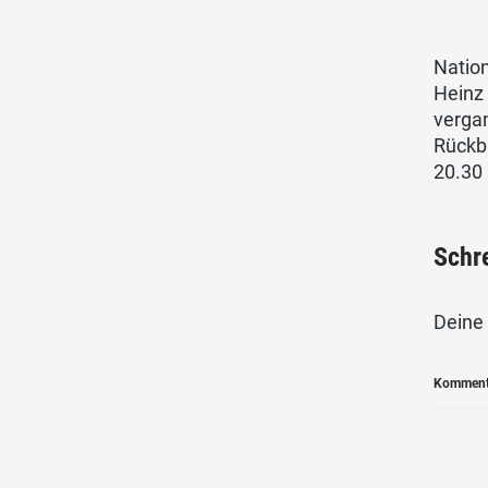
Natio
Heinz
verga
Rückbl
20.30 
Schr
Deine 
Kommen