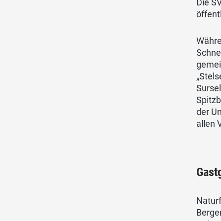
Die SV
öffent
Währe
Schnee
gemei
„Stels
Surse
Spitzb
der Un
allen 
Gast
Natur
Berger