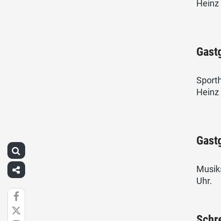
Heinz 
Gast
Sporth
Heinz
Gast
Musiks
Uhr.
Schr