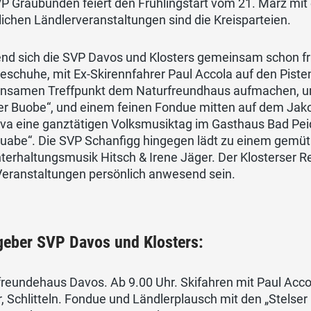
P Graubünden feiert den Frühlingstart vom 21. März mit
lichen Ländlerveranstaltungen sind die Kreisparteien.
nd sich die SVP Davos und Klosters gemeinsam schon fr
schuhe, mit Ex-Skirennfahrer Paul Accola auf den Piste
nsamen Treffpunkt dem Naturfreundhaus aufmachen, u
er Buobe“, und einem feinen Fondue mitten auf dem Jako
lva eine ganztätigen Volksmusiktag im Gasthaus Bad Pei
uabe“. Die SVP Schanfigg hingegen lädt zu einem gemütl
terhaltungsmusik Hitsch & Irene Jäger. Der Klosterser 
Veranstaltungen persönlich anwesend sein.
geber SVP Davos und Klosters:
freundehaus Davos. Ab 9.00 Uhr. Skifahren mit Paul Acc
, Schlitteln. Fondue und Ländlerplausch mit den „Stelser