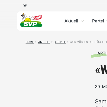
DE
Aktuell
Partei
HOME
>
AKTUELL
>
ARTIKEL
>
«WIR MÜSSEN DIE FLÜCHT
ARTI
«W
30. M
Sams