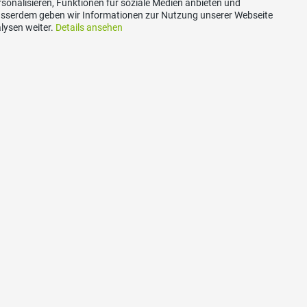
sonalisieren, Funktionen für soziale Medien anbieten und
Grossratskandidatinnen und Grossratskandidaten d
Ausserdem geben wir Informationen zur Nutzung unserer Webseite
lysen weiter.
Details ansehen
zum ganzen Artikel
akt
Social Media
aubünden Sekretariat,
Besuchen Sie uns bei:
asty,
egna 2,
rin-Mulin