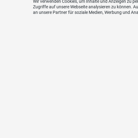
Wir verwenden Cookies, um Inhalte und Anzeigen zu per
Zugriffe auf unsere Webseite analysieren zu können. 
an unsere Partner für soziale Medien, Werbung und Ana
Kont
SVP Gr
Petra C
Via Ru
7016 T