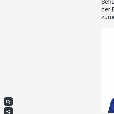
Schu
der 
zurü