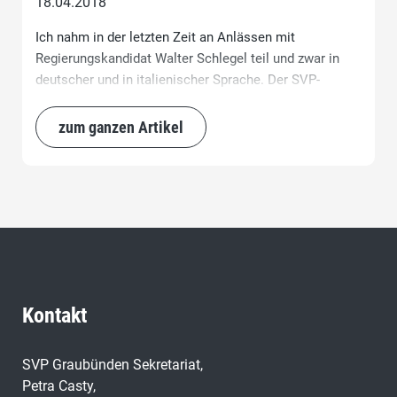
18.04.2018
Ich nahm in der letzten Zeit an Anlässen mit
Regierungskandidat Walter Schlegel teil und zwar in
deutscher und in italienischer Sprache. Der SVP-
Kandidat hat für seine Kompetenz, sein Wissen, seine
Sprachenkenntnisse und seine analytische Haltung
zum ganzen Artikel
überzeugt und beeindruckt.
Kontakt
SVP Graubünden Sekretariat,
Petra Casty,