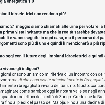
gia energetica 1.0
pianti idroelettrici non rendono più!
ssimo 21 maggio siamo chiamati alle urne per votare la l
a prima vista invitante ma che in realtà sarebbe devasta
obili e vanno seguite in ogni caso, ma il percorso del pa
argomenti sono più di uno e quindi li menzionerò a più ri
mo oggi con il futuro degli impianti idroelettrici e quindi
a vivono gli indigeni?
 giorni or sono un amico mi riferiva di un incontro con dei
evano:
ma di che cosa vivete principalmente in Bregaglia?
ttamente i bregagliotti vivono del turismo. Giusto, conc
maginare come sarebbe oggi la nostra valle se negli anni ’
impianti idroelettrici della città di Zurigo. Credo che la 
era fino ai piedi del passo del Maloja. Fino a una decina d