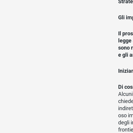
Strate
Gli im
Il pro
legge 
sono n
e gli 
Inizia
Di cos
Alcuni
chied
indire
oso im
degli 
fronti