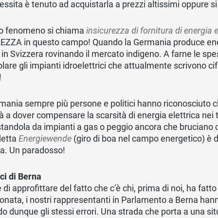
essita è tenuto ad acquistarla a prezzi altissimi oppure s
o fenomeno si chiama
insicurezza di fornitura di energia e
EZZA in questo campo! Quando la Germania produce ene
in Svizzera rovinando il mercato indigeno. A farne le spese 
olare gli impianti idroelettrici che attualmente scrivono
!
mania sempre più persone e politici hanno riconosciuto c
à a dover compensare la scarsità di energia elettrica nei
tandola da impianti a gas o peggio ancora che bruciano c
detta
Energiewende
(giro di boa nel campo energetico) è 
ta. Un paradosso!
ici di Berna
 di approfittare del fatto che c’è chi, prima di noi, ha fatt
nata, i nostri rappresentanti in Parlamento a Berna ha
o dunque gli stessi errori. Una strada che porta a una 