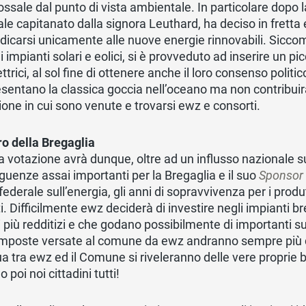
ssale dal punto di vista ambientale. In particolare dopo l
le capitanato dalla signora Leuthard, ha deciso in fretta 
dicarsi unicamente alle nuove energie rinnovabili. Sicc
li impianti solari e eolici, si è provveduto ad inserire un p
ettrici, al sol fine di ottenere anche il loro consenso politic
sentano la classica goccia nell’oceano ma non contribuira
ione in cui sono venute e trovarsi ewz e consorti.
uro della Bregaglia
 votazione avrà dunque, oltre ad un influsso nazionale su
uenze assai importanti per la Bregaglia e il suo
Sponsor
federale sull’energia, gli anni di sopravvivenza per i produ
i. Difficilmente ewz deciderà di investire negli impianti br
i più redditizi e che godano possibilmente di importanti sus
imposte versate al comune da ewz andranno sempre più di
a tra ewz ed il Comune si riveleranno delle vere proprie 
 poi noi cittadini tutti!