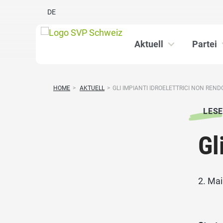
DE
Aktuell
Partei
HOME
>
AKTUELL
>
GLI IMPIANTI IDROELETTRICI NON REND
LESE
Gl
2. Ma