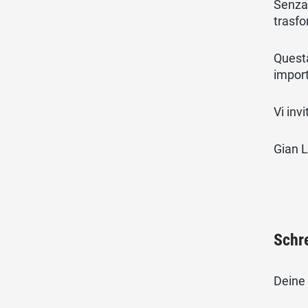
Senza 
trasfo
Questa
import
Vi inv
Gian L
Schr
Deine 