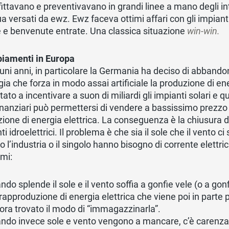
ittavano e preventivavano in grandi linee a mano degli intro
a versati da ewz. Ewz faceva ottimi affari con gli impianti
 e benvenute entrate. Una classica situazione
win-win.
biamenti in Europa
uni anni, in particolare la Germania ha deciso di abbando
gia che forza in modo assai artificiale la produzione di en
tato a incentivare a suon di miliardi gli impianti solari e qu
finanziari può permettersi di vendere a bassissimo prezzo e
ione di energia elettrica. La conseguenza è la chiusura di 
ti idroelettrici. Il problema è che sia il sole che il vento
 l’industria o il singolo hanno bisogno di corrente elettr
mi:
ndo splende il sole e il vento soffia a gonfie vele (o a gon
rapproduzione di energia elettrica che viene poi in parte
ora trovato il modo di “immagazzinarla”.
ndo invece sole e vento vengono a mancare, c’è carenza d