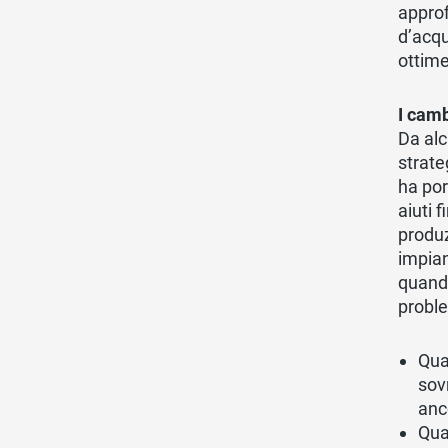
approf
d’acqu
ottime
I cam
Da alc
strate
ha por
aiuti 
produz
impian
quando
proble
Qua
sov
anc
Qua