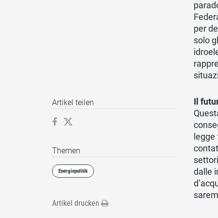
parado
Federa
per de
solo g
idroel
rappre
situaz
Il fut
Artikel teilen
Questa
conseg
legge 
contat
Themen
settor
dalle 
Energiepolitik
d’acqu
saremo
Artikel drucken