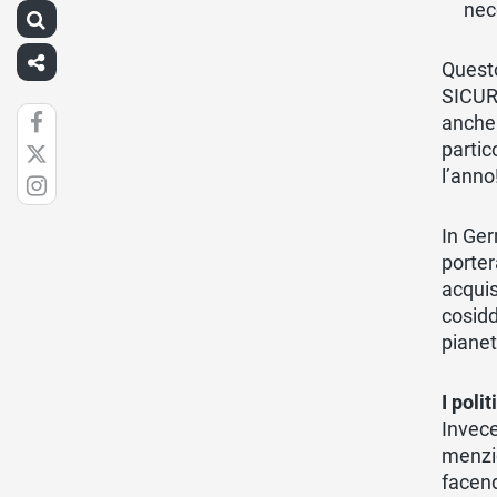
nec
Quest
SICUR
anche 
partic
l’anno
In Ger
porter
acquis
cosid
piane
I polit
Invece
menzio
facend