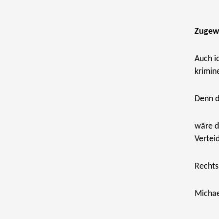
Zugewa
Auch i
krimin
Denn di
wäre d
Vertei
Rechts
Michae