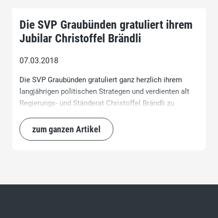
Die SVP Graubünden gratuliert ihrem
Jubilar Christoffel Brändli
07.03.2018
Die SVP Graubünden gratuliert ganz herzlich ihrem
langjährigen politischen Strategen und verdienten alt
Regierungs- und Ständerat Christoffel Brändli zu
seinem 75. Geburtstag, den er gestern Mittwoch, 7.
März 2018, feiern konnte.
zum ganzen Artikel