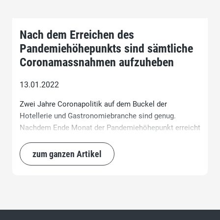
Nach dem Erreichen des
Pandemiehöhepunkts sind sämtliche
Coronamassnahmen aufzuheben
13.01.2022
Zwei Jahre Coronapolitik auf dem Buckel der
Hotellerie und Gastronomiebranche sind genug.
Nachdem Ende Monat der Pandemiehöhepunkt erreicht
sein wird, gilt es, die unternehmerische Freiheit dieser
arg gebeutelten Branche wiederherzustellen.
zum ganzen Artikel