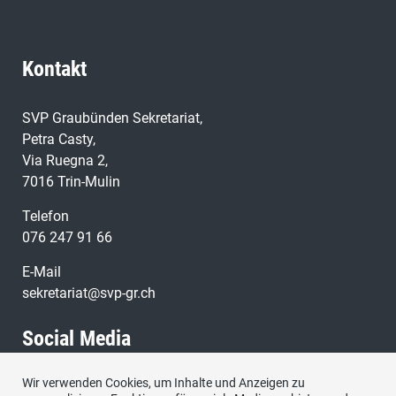
Kontakt
SVP Graubünden Sekretariat,
Petra Casty,
Via Ruegna 2,
7016 Trin-Mulin
Telefon
076 247 91 66
E-Mail
sekretariat@svp-gr.ch
Social Media
Wir verwenden Cookies, um Inhalte und Anzeigen zu
Besuchen Sie uns bei: