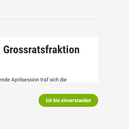
 Grossratsfraktion
ende Aprilsession traf sich die
il 2018 in Landquart um die anstehenden
Fraktionspräsidenten Jan Koch.
Ich bin einverstanden