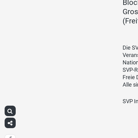
Bloc
Gros
(Fre
Die SV
Veran
Nation
SVP-R
Freie
Alle s
SVP I