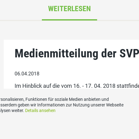
WEITERLESEN
Medienmitteilung der SVP
06.04.2018
Im Hinblick auf die vom 16. - 17. 04. 2018 stattfind
Grossratsfraktion der SVP Graubünden am 04. Apr
sonalisieren, Funktionen für soziale Medien anbieten und
Geschäfte zu besprechen. Der Vorsitz oblag dem 
Ausserdem geben wir Informationen zur Nutzung unserer Webseite
lysen weiter.
Details ansehen
zum ganzen Artikel