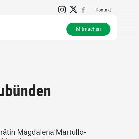
N
Kontakt
Mitmachen
aubünden
lrätin Magdalena Martullo-