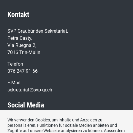
Bedeutung des bilateralen Weges einging, erläuterte
Kontakt
Heinz Brand die Auswirkungen des Abkommens auf die
Volksrechte, sowie die Möglichkeiten der
Mitbestimmung des Volkes im Rahmen des
SVP Graubünden Sekretariat,
Abkommens.
Petra Casty,
Via Ruegna 2,
7016 Trin-Mulin
Telefon
076 247 91 66
E-Mail
sekretariat@svp-gr.ch
Social Media
Wir verwenden Cookies, um Inhalte und Anzeigen zu
Besuchen Sie uns bei:
personalisieren, Funktionen für soziale Medien anbieten und
Zugriffe auf unsere Webseite analysieren zu können. Ausserdem