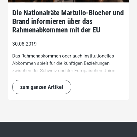
Die Nationalräte Martullo-Blocher und
Brand informieren über das
Rahmenabkommen mit der EU
30.08.2019
Das Rahmenabkommen oder auch institutionelles
Abkommen spielt für die künftigen Beziehungen
zwischen der Schweiz und der Europäischen Union
eine massgebliche Rolle. Dessen Inhalt ist ebenso
umstritten wie folgenschwer. Die beiden Bündner
zum ganzen Artikel
Nationalräte Magdalena Martullo-Blocher und Heinz
Brand erläuterten am Dienstagabend im Restaurant
Salätschis in Grüsch vor einem interessierten
Publikum den Inhalt und die Tragweite des geplanten
Staatsvertrages. Während Magdalena Martullo-Blocher
schwergewichtig auf die wirtschaftlichen
Auswirkungen des Rahmenabkommens und die