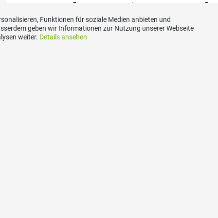
Dezembersession 2025 de
sonalisieren, Funktionen für soziale Medien anbieten und
(Sessionsrückblick) 08.1
Ausserdem geben wir Informationen zur Nutzung unserer Webseite
lysen weiter.
Details ansehen
12.12.2025
zum ganzen Artikel
akt
Social Media