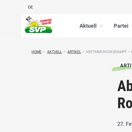
DE
Aktuell
Partei
HOME
>
AKTUELL
>
ARTIKEL
>
ABSTIMMUNGSK(R)AMPF –
ARTI
Ab
R
27. F