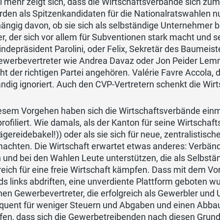
 mehr zeigt sich, dass die Wirtschaftsverbände sich zu
rden als Spitzenkandidaten für die Nationalratswahlen 
ngig davon, ob sie sich als selbständige Unternehmer b
r, der sich vor allem für Subventionen stark macht und s
depräsident Parolini, oder Felix, Sekretär des Baumeis
werbevertreter wie Andrea Davaz oder Jon Peider Lemm w
cht der richtigen Partei angehören. Valérie Favre Accola,
ändig ignoriert. Auch den CVP-Vertretern schenkt die Wir
esem Vorgehen haben sich die Wirtschaftsverbände einma
rofiliert. Wie damals, als der Kanton für seine Wirtschaf
gereidebakel!)) oder als sie sich für neue, zentralistis
machten. Die Wirtschaft erwartet etwas anderes: Verbänd
 und bei den Wahlen Leute unterstützen, die als Selbst
reich für eine freie Wirtschaft kämpfen. Dass mit dem V
ds links abdriften, eine unverdiente Plattform geboten wur
en Gewerbevertreter, die erfolgreich als Gewerbler und U
quent für weniger Steuern und Abgaben und einen Abbau 
ffen, dass sich die Gewerbetreibenden nach diesen Grun