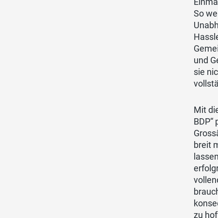
Einmal
So we
Unabhä
Hassle
Gemein
und Ge
sie ni
vollst
Mit di
BDP“ p
Grossä
breit 
lassen
erfolg
vollen
brauch
konse
zu ho