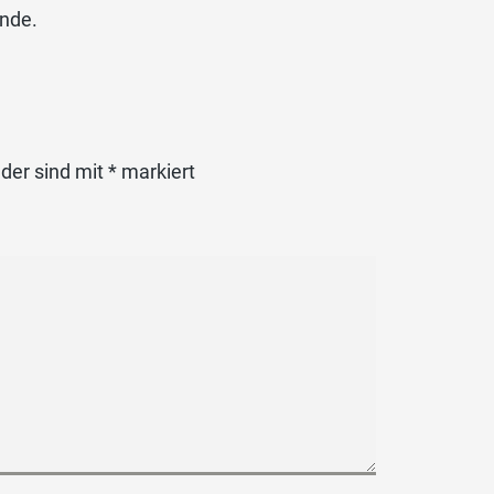
ände.
lder sind mit
*
markiert