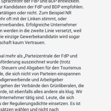
m Sprachrohr der FdP und BDP entwickeln.
nur Kandidaten der FdP und BDP empfohlen.
etätigen oder nicht. Zum Beispiel NR
ehr oft mit der Linken stimmt, oder
terverbandes. Erfolgreiche Unternehmer
erden in die zweite Linie versetzt, weil
 die einzige Gewerbekandidatin wird sogar
tschaft kaum Vertrauen.
l mehr als „Parteizentrale der FdP und
tsförderung auszeichnet wurde (trotz
che Steuern und Abgaben für den Tourismus
e, die sich nicht von Parteien einspannen
ändigerwerbende und Arbeitgeber
orgehen der Verbände den Grünliberalen, die
de, ist ebenfalls alles andere als klug. Wir
nternehmer tätig sind. Leute, die sich
der Regulierungsdichte einsetzen. Es ist
dsätzen wählen und nicht nach