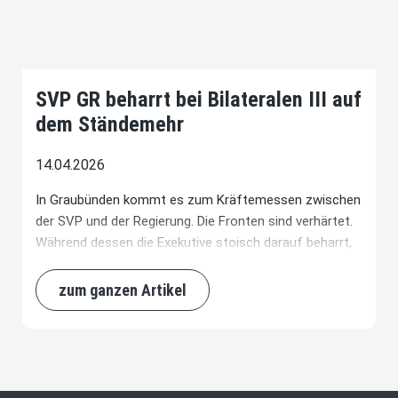
SVP GR beharrt bei Bilateralen III auf
dem Ständemehr
14.04.2026
In Graubünden kommt es zum Kräftemessen zwischen
der SVP und der Regierung. Die Fronten sind verhärtet.
Während dessen die Exekutive stoisch darauf beharrt,
das Vertragspaket Schweiz-EU dem fakultativen
Referendum zu unterbreiten, beharrt die Bündner SVP
zum ganzen Artikel
ostentativ darauf, die Bilateralen III dem Ständemehr
zu unterstellen. Neuerdings versucht die SVP die
Regierung mit einem Fraktionsauftrag dazu zu zwingen,
beim Bundesparlament eine Standesinitiative
einzureichen. Der Grosse Rat entscheidet in der