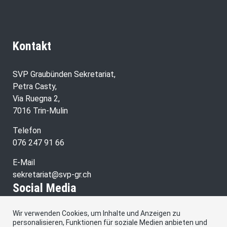
Frühlingssession über den Vorstoss. Der SVP-Grossrat
Jan Koch, Initiant des Fraktionsauftrages, schildert im
Interview mit dem Schweizer Online-Magazin für Politik,
Kontakt
ProudMag.com, die Beweggründe.
SVP Graubünden Sekretariat,
Petra Casty,
Via Ruegna 2,
7016 Trin-Mulin
Telefon
076 247 91 66
E-Mail
sekretariat@svp-gr.ch
Social Media
Wir verwenden Cookies, um Inhalte und Anzeigen zu
Besuchen Sie uns bei:
personalisieren, Funktionen für soziale Medien anbieten und