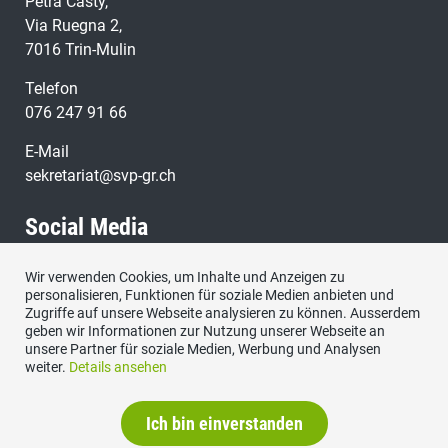
Petra Casty,
Via Ruegna 2,
7016 Trin-Mulin
Telefon
076 247 91 66
E-Mail
sekretariat@svp-gr.ch
Social Media
Wir verwenden Cookies, um Inhalte und Anzeigen zu
Besuchen Sie uns bei:
personalisieren, Funktionen für soziale Medien anbieten und
Zugriffe auf unsere Webseite analysieren zu können. Ausserdem
geben wir Informationen zur Nutzung unserer Webseite an
unsere Partner für soziale Medien, Werbung und Analysen
weiter.
Details ansehen
Ich bin einverstanden
Impressum
|
Datenschutzerklärung
|
Kontakt
|
Sitemap