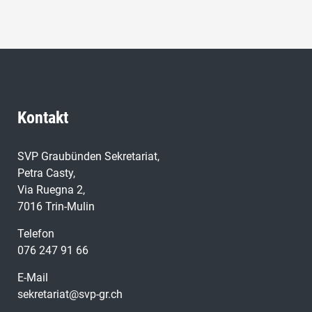
Natürlich bin ich über Letzteres enttäuscht, aber den
Abstimmungsentscheid gilt es zu akzeptieren.
Kontakt
SVP Graubünden Sekretariat,
Petra Casty,
Via Ruegna 2,
7016 Trin-Mulin
Telefon
076 247 91 66
E-Mail
sekretariat@svp-gr.ch