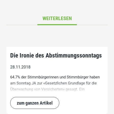
WEITERLESEN
Die Ironie des Abstimmungssonntags
28.11.2018
64.7% der Stimmbürgerinnen und Stimmbürger haben
am Sonntag JA zur «Gesetzlichen Grundlage für die
Überwachung von Versicherten» gesagt. Ein
eindeutiges und klares Ergebnis. Aber ihr Gang zur
Urne war möglicherweise vergebliche Mühe, weil
zum ganzen Artikel
gleichentags entschieden wurde, dass die Schweiz
nicht selber bestimmen soll was in unserm Land gilt.