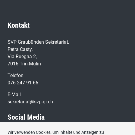
Eheschliessung mit mir vor, als ich sechs Jahre alt war,
und unterhielt eheliche Beziehungen erst mit mir, als
ich neun Jahre alt war.»
Kontakt
SVP Graubünden Sekretariat,
Petra Casty,
Via Ruegna 2,
7016 Trin-Mulin
Telefon
076 247 91 66
E-Mail
sekretariat@svp-gr.ch
Social Media
Wir verwenden Cookies, um Inhalte und Anzeigen zu
Besuchen Sie uns bei: