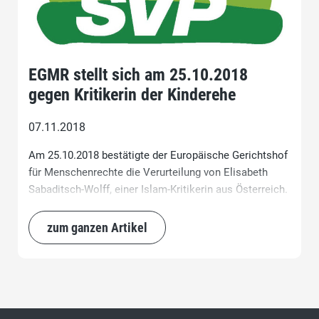
EGMR stellt sich am 25.10.2018
gegen Kritikerin der Kinderehe
07.11.2018
Am 25.10.2018 bestätigte der Europäische Gerichtshof
für Menschenrechte die Verurteilung von Elisabeth
Sabaditsch-Wolff, einer Islam-Kritikerin aus Österreich.
Sie bezeichnete in einem öffentlichen Workshop den
Propheten Mohammed als pädophil. Dies nicht zuletzt,
zum ganzen Artikel
weil in mehreren Überlieferungen bestätigt wird, dass
Mohammed eine eheliche Beziehung mit einer
Neunjährigen unterhielt. Der genaue Wortlaut aus den
Überlieferungen lautet wie folgt: «Der Gesandte Allahs,
Allahs Segen und Heil auf ihm, nahm seine