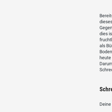
Bereit
diese
Gegent
dies 
frucht
als Bü
Boden
heute 
Darum
Schrec
Schr
Deine 