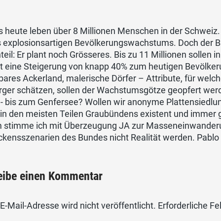
s heute leben über 8 Millionen Menschen in der Schweiz.
s explosionsartigen Bevölkerungswachstums. Doch der B
eil: Er plant noch Grösseres. Bis zu 11 Millionen sollen
ist eine Steigerung von knapp 40% zum heutigen Bevölke
bares Ackerland, malerische Dörfer – Attribute, für welc
rger schätzen, sollen der Wachstumsgötze geopfert werd
- bis zum Genfersee? Wollen wir anonyme Plattensiedlun
in den meisten Teilen Graubündens existent und immer gr
 stimme ich mit Überzeugung JA zur Masseneinwanderung
kensszenarien des Bundes nicht Realität werden. Pablo 
eibe einen Kommentar
E-Mail-Adresse wird nicht veröffentlicht.
Erforderliche Fe