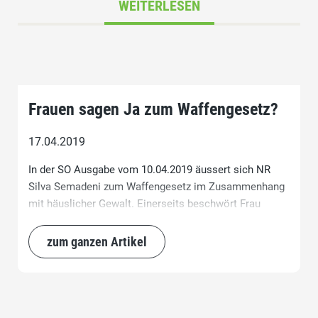
WEITERLESEN
Frauen sagen Ja zum Waffengesetz?
17.04.2019
In der SO Ausgabe vom 10.04.2019 äussert sich NR
Silva Semadeni zum Waffengesetz im Zusammenhang
mit häuslicher Gewalt. Einerseits beschwört Frau
Semadeni mehr Sicherheit für Frauen und Kinder (sind
denn Männer nicht schützenswert?), als lägen in den
zum ganzen Artikel
Haushalten Waffen und Munition einfach so in der
Küchenschublade rum. Für mich in deutliches Zeichen,
dass Frau NR Semadeni wenig Ahnung hat von der
Tätigkeit der Schützen und deren Sorgfalt im Umgang